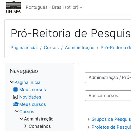
Ir para o conteúdo principal
Português - Brasil ‎(pt_br)‎
Pró-Reitoria de Pesqui
Página inicial
Cursos
Administração
Pró-Reitoria 
Blocos
Pular Navegação
Navegação
Categorias de Cursos
Página inicial
Meus cursos
Novidades
Buscar cursos
Meus cursos
Cursos
Administração
Grupos de Pesquis
Conselhos
Projetos de Pesqu