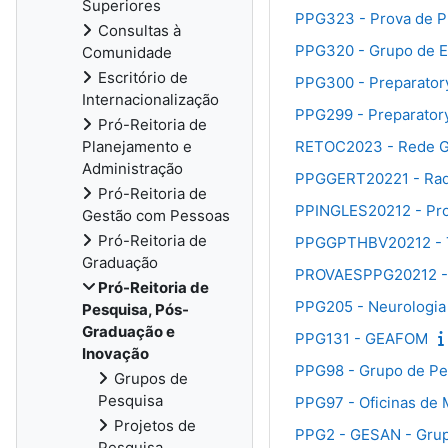
Superiores
PPG323 - Prova de P
Consultas à
PPG320 - Grupo de 
Comunidade
Escritório de
PPG300 - Preparatory
Internacionalização
PPG299 - Preparatory
Pró-Reitoria de
Planejamento e
RETOC2023 - Rede Ga
Administração
PPGGERT20221 - Radio
Pró-Reitoria de
PPINGLES20212 - Prof
Gestão com Pessoas
Pró-Reitoria de
PPGGPTHBV20212 - Tr
Graduação
PROVAESPPG20212 - P
Pró-Reitoria de
PPG205 - Neurologi
Pesquisa, Pós-
Graduação e
PPG131 - GEAFOM
Inovação
PPG98 - Grupo de Pe
Grupos de
Pesquisa
PPG97 - Oficinas de 
Projetos de
PPG2 - GESAN - Grup
Pesquisa