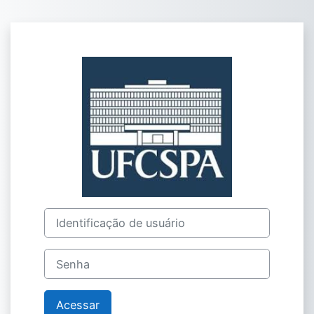
Ir para o conteúdo principal
Acesso a Ambie
Identificação de usuário
Senha
Acessar