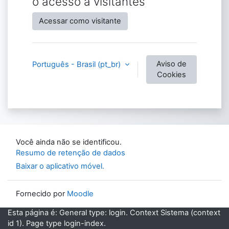
o acesso a visitantes
Acessar como visitante
Aviso de
Português - Brasil ‎(pt_br)‎
Cookies
Você ainda não se identificou.
Resumo de retenção de dados
Baixar o aplicativo móvel.
Fornecido por
Moodle
Esta página é: General type: login. Context Sistema (context
id 1). Page type login-index.