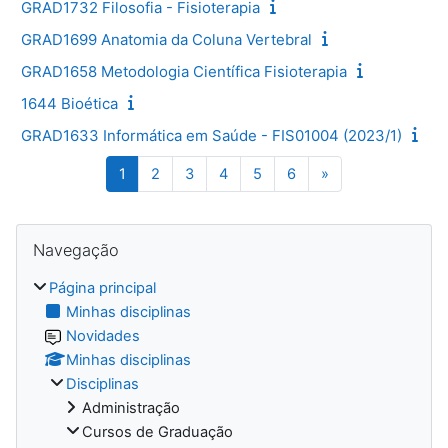
GRAD1732 Filosofia - Fisioterapia
GRAD1699 Anatomia da Coluna Vertebral
GRAD1658 Metodologia Científica Fisioterapia
1644 Bioética
GRAD1633 Informática em Saúde - FIS01004 (2023/1)
Página 1
Página 2
Página 3
Página 4
Página 5
Página 6
Página seguinte
1
2
3
4
5
6
»
Blocos
Ignorar Navegação
Navegação
Página principal
Minhas disciplinas
Novidades
Minhas disciplinas
Disciplinas
Administração
Cursos de Graduação