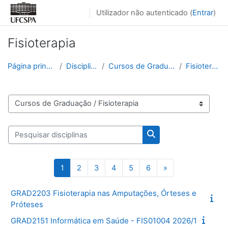
Ir para o conteúdo principal
Utilizador não autenticado (
Entrar
)
Fisioterapia
Página principal
Disciplinas
Cursos de Graduação
Fisioterapia
Categorias de disciplinas
Pesquisar disciplinas
Pesquisar disciplinas
Página 1
Página 2
Página 3
Página 4
Página 5
Página 6
Página seguinte
1
2
3
4
5
6
»
GRAD2203 Fisioterapia nas Amputações, Órteses e
Próteses
GRAD2151 Informática em Saúde - FIS01004 2026/1