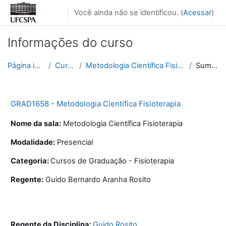
Ir para o conteúdo principal
Você ainda não se identificou. (
Acessar
)
Informações do curso
Página inicial
Cursos
Metodologia Científica Fisioterapia
Sumário
GRAD1658 - Metodologia Científica Fisioterapia
Nome da sala:
Metodologia Científica Fisioterapia
Modalidade:
Presencial
Categoria:
Cursos de Graduação - Fisioterapia
Regente:
Guido Bernardo Aranha Rosito
Regente da Disciplina:
Guido Rosito