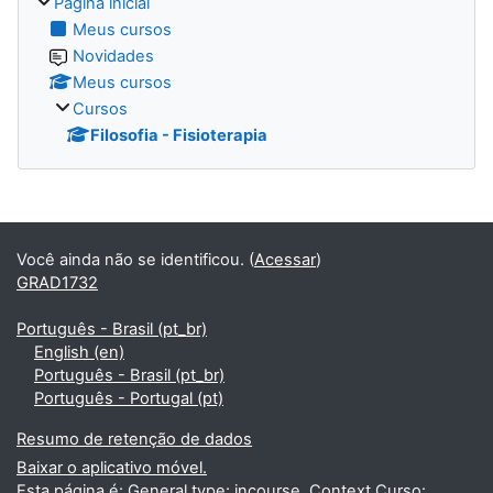
Página inicial
Meus cursos
Novidades
Meus cursos
Cursos
Filosofia - Fisioterapia
Blocos
Você ainda não se identificou. (
Acessar
)
GRAD1732
Português - Brasil ‎(pt_br)‎
English ‎(en)‎
Português - Brasil ‎(pt_br)‎
Português - Portugal ‎(pt)‎
Resumo de retenção de dados
Baixar o aplicativo móvel.
Esta página é: General type: incourse. Context Curso: