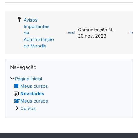
Status
Lista de discussões. Mostrando 1 de
Avisos
Importantes
Comunicação NEAD
da
20 nov. 2023
Administração
do Moodle
Blocos
Pular Navegação
Navegação
Página inicial
Meus cursos
Novidades
Meus cursos
Cursos
Blocos