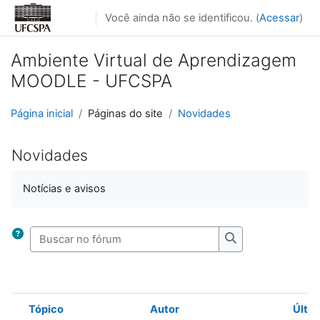
Ir para o conteúdo principal
Você ainda não se identificou. (
Acessar
)
Ambiente Virtual de Aprendizagem
MOODLE - UFCSPA
Página inicial
Páginas do site
Novidades
Novidades
Notícias e avisos
Buscar no fórum
Buscar no fórum
Tópico
Autor
Últi