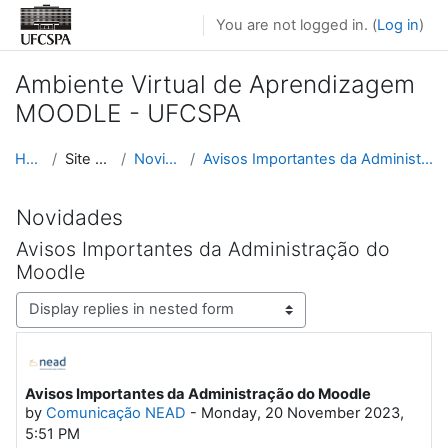
Skip to main content
You are not logged in. (
Log in
)
Ambiente Virtual de Aprendizagem
MOODLE - UFCSPA
Home
Site pages
Novidades
Avisos Importantes da Administração do Moodle
Novidades
Avisos Importantes da Administração do
Moodle
Display mode
Avisos Importantes da Administração do Moodle
Number of replies: 0
by
Comunicação NEAD
-
Monday, 20 November 2023,
5:51 PM