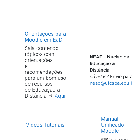
Orientações para
Moodle em EaD
Sala contendo
tópicos com
NEAD
–
N
úcleo de
orientações
E
ducação
a
e
||||||||||||||
D
istância,
recomendações
dúvidas?
Envie para:
para um bom uso
nead@ufcspa.edu.br
de recursos
de Educação a
Distância
→
Aqui
.
Manual
Vídeos Tutoriais
Unificado
|||||||||||||||
Moodle
🕮Guia para