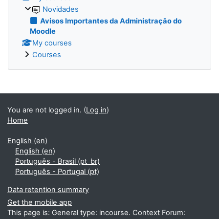
Novidades
Avisos Importantes da Administração do
Moodle
My courses
Courses
Blocks
You are not logged in. (
Log in
)
Home
English ‎(en)‎
English ‎(en)‎
Português - Brasil ‎(pt_br)‎
Português - Portugal ‎(pt)‎
Data retention summary
Get the mobile app
This page is: General type: incourse. Context Forum: