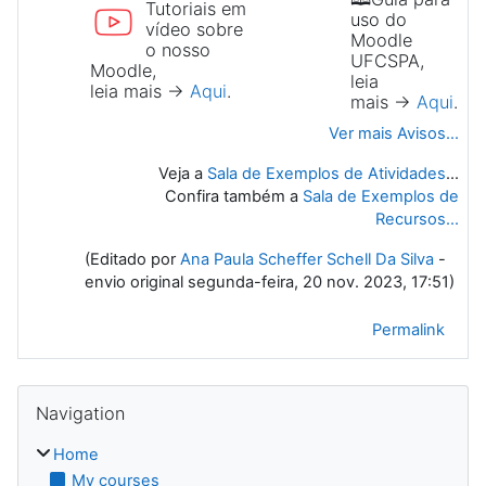
Tutoriais em
uso do
vídeo sobre
Moodle
o nosso
||||||||||||||||
UFCSPA,
Moodle,
leia
leia mais →
Aqui
.
mais →
Aqui
.
Ver mais Avisos...
Veja a
Sala de Exemplos de Atividades
...
Confira também a
Sala de Exemplos de
Recursos...
(Editado por
Ana Paula Scheffer Schell Da Silva
-
envio original segunda-feira, 20 nov. 2023, 17:51)
Permalink
Blocks
Skip Navigation
Navigation
Home
My courses