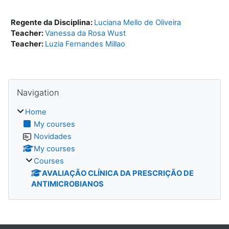
Regente da Disciplina:
Luciana Mello de Oliveira
Teacher:
Vanessa da Rosa Wust
Teacher:
Luzia Fernandes Millao
Blocks
Skip Navigation
Navigation
Home
My courses
Novidades
My courses
Courses
AVALIAÇÃO CLÍNICA DA PRESCRIÇÃO DE
ANTIMICROBIANOS
Blocks