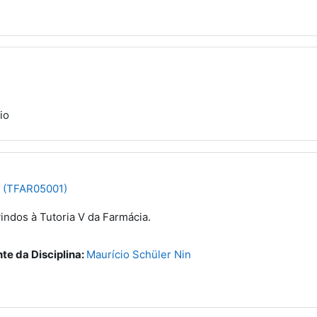
io
V (TFAR05001)
indos à Tutoria V da Farmácia.
te da Disciplina:
Maurício Schüler Nin