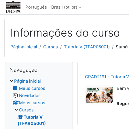
Ir para o conteúdo principal
Português - Brasil ‎(pt_br)‎
Informações do curso
Página inicial
Cursos
Tutoria V (TFAR05001)
Sumár
Blocos
Pular Navegação
Navegação
GRAD2191 - Tutoria 
Página inicial
Meus cursos
Bem v
Novidades
Meus cursos
Regen
Cursos
Tutoria V
(TFAR05001)