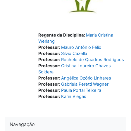
Regente da Disciplina:
Maria Cristina
Werlang
Professor:
Mauro Antônio Félix
Professor:
Silvio Cazella
Professor:
Rochele de Quadros Rodrigues
Professor:
Cristina Loureiro Chaves
Soldera
Professor:
Angélica Ozório Linhares
Professor:
Gabriela Peretti Wagner
Professor:
Paula Portal Teixeira
Professor:
Karin Viegas
Blocos
Pular Navegação
Navegação