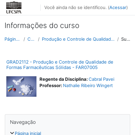
Ir para o conteúdo principal
Você ainda não se identificou. (
Acessar
)
Informações do curso
Página inicial
Cursos
Produção e Controle de Qualidade de Formas Farmacê...
Sumário
GRAD2112 - Produção e Controle de Qualidade de
Formas Farmacêuticas Sólidas - FAR07005
Regente da Disciplina:
Cabral Pavei
Professor:
Nathalie Ribeiro Wingert
Blocos
Pular Navegação
Navegação
Página inicial