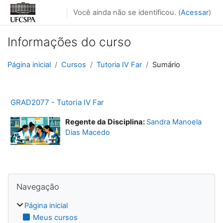
Ir para o conteúdo principal
Você ainda não se identificou. (
Acessar
)
Informações do curso
Página inicial
Cursos
Tutoria IV Far
Sumário
GRAD2077 - Tutoria IV Far
Regente da Disciplina:
Sandra Manoela
Dias Macedo
Blocos
Pular Navegação
Navegação
Página inicial
Meus cursos