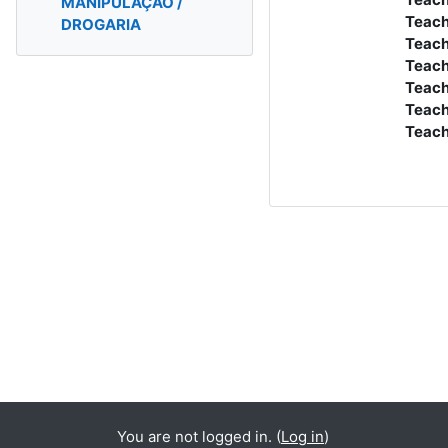
MANIPULAÇÃO /
Teach
DROGARIA
Teach
Teach
Teach
Teach
Teach
You are not logged in. (
Log in
)