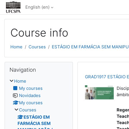
Skip to main content
English ‎(en)‎
Course info
Home
Courses
ESTÁGIO EM FARMÁCIA SEM MANIPU
Blocks
Skip Navigation
Navigation
GRAD1917 ESTÁGIO 
Home
My courses
Discip
âmbit
Novidades
My courses
Courses
Regen
Teach
ESTÁGIO EM
Teach
FARMÁCIA SEM
Teach