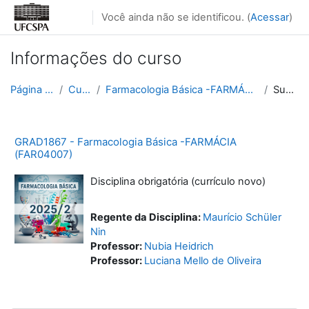
Ir para o conteúdo principal
Você ainda não se identificou. (
Acessar
)
Informações do curso
Página inicial
Cursos
Farmacologia Básica -FARMÁCIA (FAR04007)
Sumário
GRAD1867 - Farmacologia Básica -FARMÁCIA
(FAR04007)
Disciplina obrigatória (currículo novo)
Regente da Disciplina:
Maurício Schüler
Nin
Professor:
Nubia Heidrich
Professor:
Luciana Mello de Oliveira