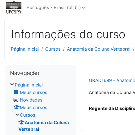
Ir para o conteúdo principal
Português - Brasil ‎(pt_br)‎
Informações do curso
Página inicial
Cursos
Anatomia da Coluna Vertebral
Blocos
Pular Navegação
Navegação
GRAD1699 - Anatomia
Página inicial
Meus cursos
Anatomia da Coluna V
Novidades
Meus cursos
Regente da Disciplin
Cursos
Anatomia da Coluna
Vertebral