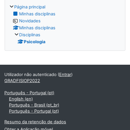
Página principal
Minhas disciplinas
Novidades
Minhas disciplinas
Disciplinas
Psicologia
Blocos
Utilizador não autenticado (
Entrar
)
GRADFISIOP2022
Português - Portugal ‎(pt)‎
English ‎(en)‎
Português - Brasil ‎(pt_br)‎
Português - Portugal ‎(pt)‎
Resumo da retenção de dados
Obter a Aplicação móvel