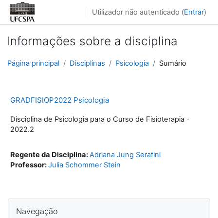
Ir para o conteúdo principal
Utilizador não autenticado (
Entrar
)
Informações sobre a disciplina
Página principal
Disciplinas
Psicologia
Sumário
GRADFISIOP2022 Psicologia
Disciplina de Psicologia para o Curso de Fisioterapia -
2022.2
Regente da Disciplina:
Adriana Jung Serafini
Professor:
Julia Schommer Stein
Blocos
Ignorar Navegação
Navegação