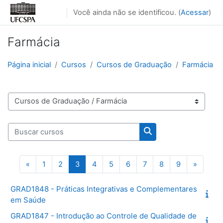
Ir para o conteúdo principal
Você ainda não se identificou. (
Acessar
)
Farmácia
Página inicial
Cursos
Cursos de Graduação
Farmácia
Categorias de Cursos
Buscar cursos
Buscar cursos
Página anterior
Página 1
Página 2
Página 3
Página 4
Página 5
Página 6
Página 7
Página 8
Página 9
Próxima
«
1
2
3
4
5
6
7
8
9
»
GRAD1848 - Práticas Integrativas e Complementares
em Saúde
GRAD1847 - Introdução ao Controle de Qualidade de