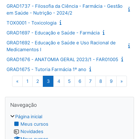
GRAD1737 - Filosofia da Ciência - Farmácia - Gestão
em Saúde - Nutrição - 2024/2
TOX0001 - Toxicologia
GRAD1697 - Educação e Saúde - Farmácia
GRAD1692 - Educação e Saúde e Uso Racional de
Medicamentos I
GRAD1676 - ANATOMIA GERAL 2023/1 - FAR01005
GRAD1675 - Tutoria Farmácia 1º ano
Página anterior
Página 1
Página 2
Página 3
Página 4
Página 5
Página 6
Página 7
Página 8
Página 9
Próxima
«
1
2
3
4
5
6
7
8
9
»
Blocos
Pular Navegação
Navegação
Página inicial
Meus cursos
Novidades
Meus cursos