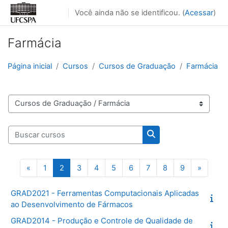
Ir para o conteúdo principal
Você ainda não se identificou. (
Acessar
)
Farmácia
Página inicial
Cursos
Cursos de Graduação
Farmácia
Categorias de Cursos
Buscar cursos
Buscar cursos
Página anterior
Página 1
Página 2
Página 3
Página 4
Página 5
Página 6
Página 7
Página 8
Página 9
Próxima
«
1
2
3
4
5
6
7
8
9
»
GRAD2021 - Ferramentas Computacionais Aplicadas
ao Desenvolvimento de Fármacos
GRAD2014 - Produção e Controle de Qualidade de