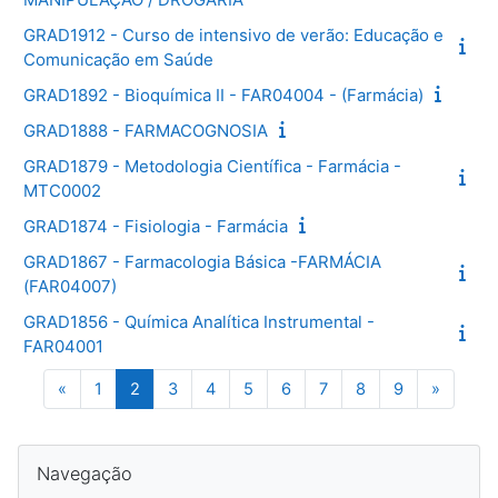
GRAD1912 - Curso de intensivo de verão: Educação e
Comunicação em Saúde
GRAD1892 - Bioquímica II - FAR04004 - (Farmácia)
GRAD1888 - FARMACOGNOSIA
GRAD1879 - Metodologia Científica - Farmácia -
MTC0002
GRAD1874 - Fisiologia - Farmácia
GRAD1867 - Farmacologia Básica -FARMÁCIA
(FAR04007)
GRAD1856 - Química Analítica Instrumental -
FAR04001
Página anterior
Página 1
Página 2
Página 3
Página 4
Página 5
Página 6
Página 7
Página 8
Página 9
Próxima
«
1
2
3
4
5
6
7
8
9
»
Blocos
Pular Navegação
Navegação